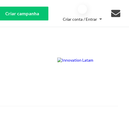
Criar campanha
Criar conta / Entrar