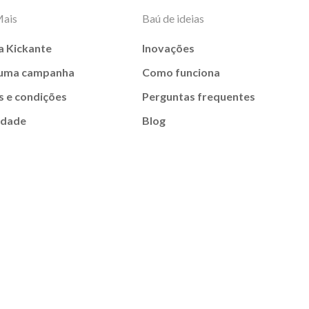
Mais
Baú de ideias
a Kickante
Inovações
 uma campanha
Como funciona
 e condições
Perguntas frequentes
idade
Blog