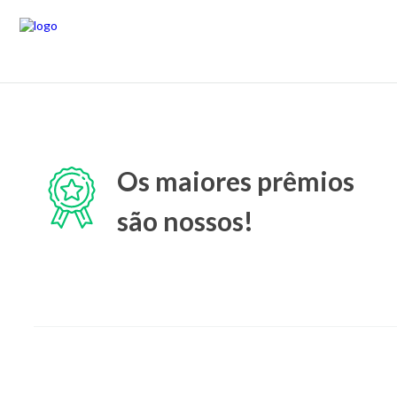
Os maiores prêmios
são nossos!