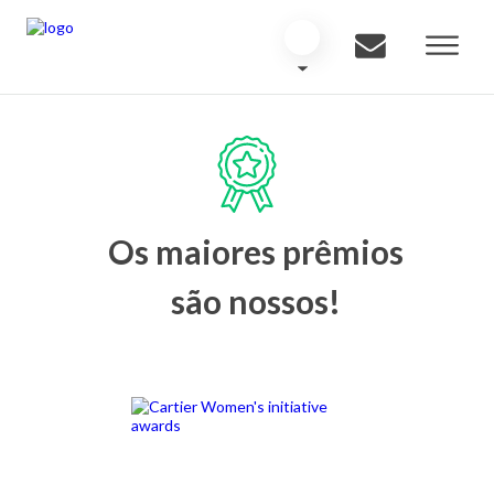
Os maiores prêmios
são nossos!