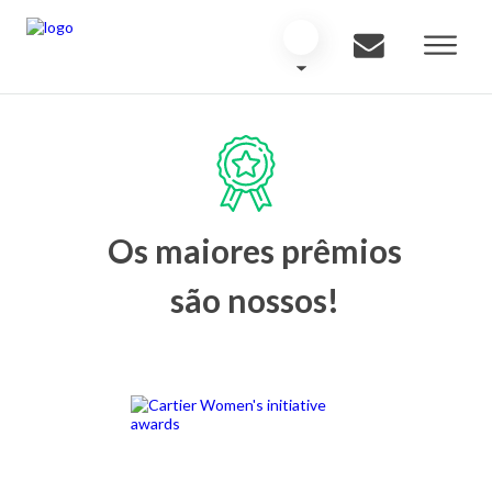
Os maiores prêmios
são nossos!