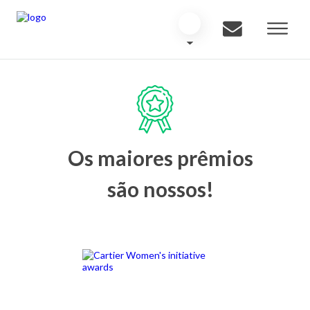
Os maiores prêmios
são nossos!