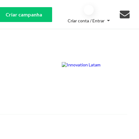
Criar campanha
Criar conta / Entrar