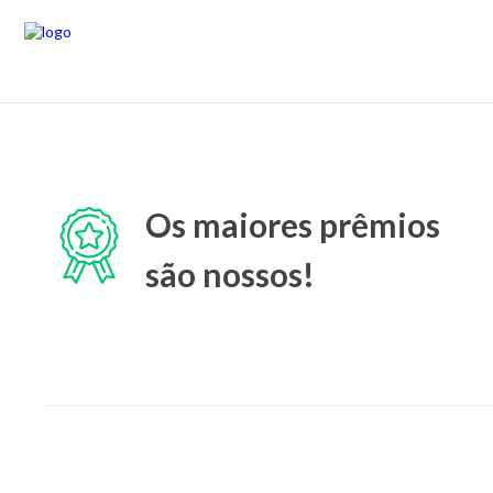
Os maiores prêmios
são nossos!