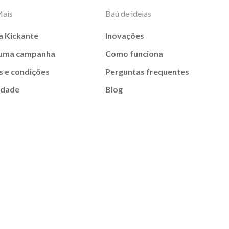
Mais
Baú de ideias
a Kickante
Inovações
 uma campanha
Como funciona
 e condições
Perguntas frequentes
idade
Blog