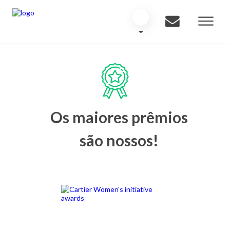
Os maiores prêmios
são nossos!