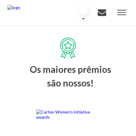
Os maiores prêmios
são nossos!