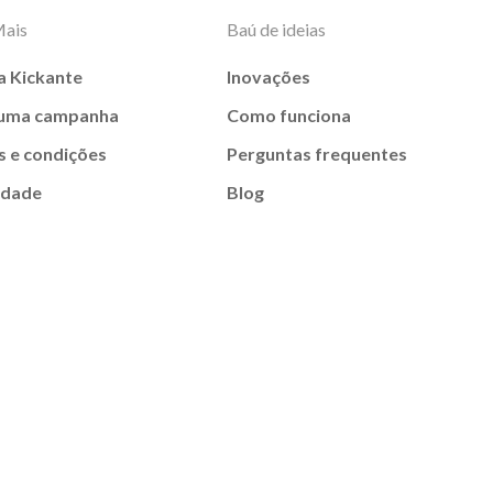
Mais
Baú de ideias
a Kickante
Inovações
 uma campanha
Como funciona
 e condições
Perguntas frequentes
idade
Blog