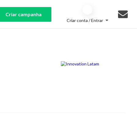
Criar campanha
Criar conta / Entrar