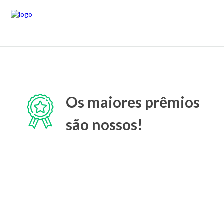
Os maiores prêmios
são nossos!