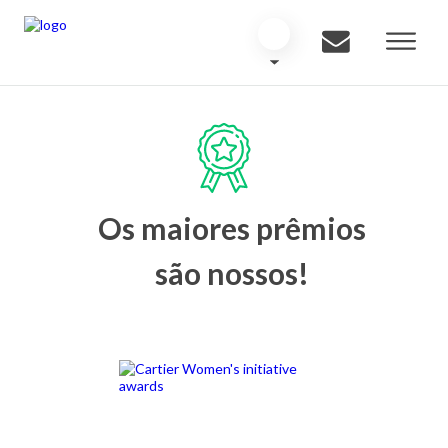
Os maiores prêmios
são nossos!