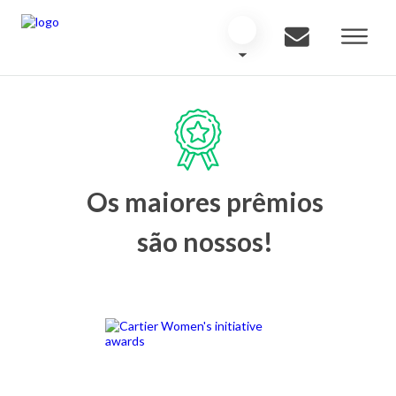
Os maiores prêmios
são nossos!