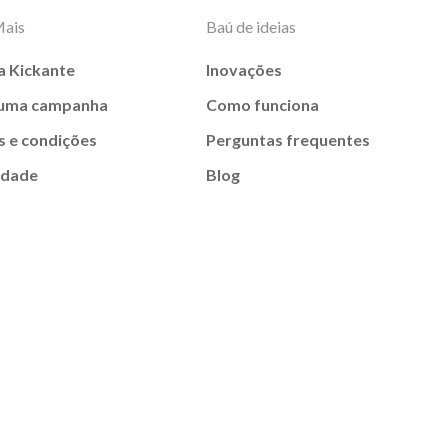
Mais
Baú de ideias
a Kickante
Inovações
 uma campanha
Como funciona
 e condições
Perguntas frequentes
idade
Blog