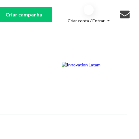
Criar campanha
Criar conta / Entrar