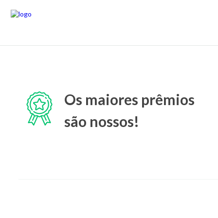
Os maiores prêmios
são nossos!