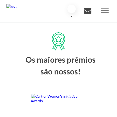
Os maiores prêmios
são nossos!