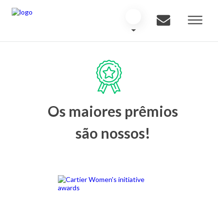
Os maiores prêmios
são nossos!