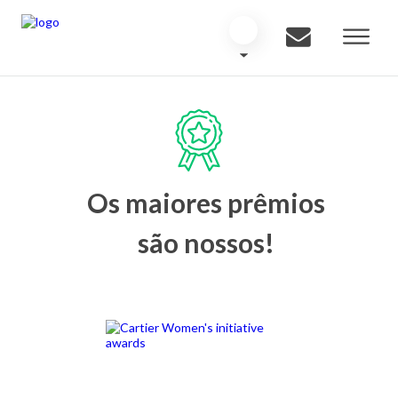
Os maiores prêmios
são nossos!