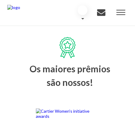
Os maiores prêmios
são nossos!