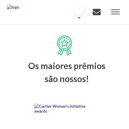
Os maiores prêmios
são nossos!