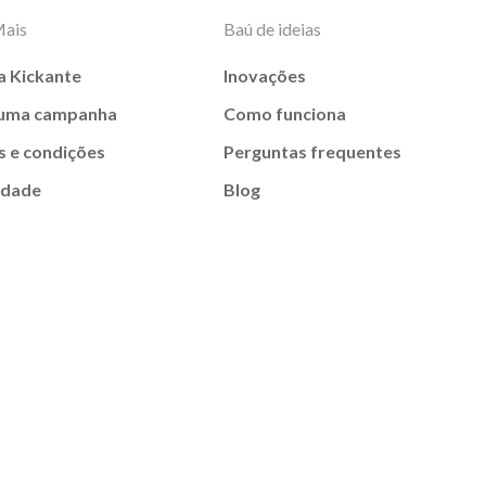
Mais
Baú de ideias
a Kickante
Inovações
 uma campanha
Como funciona
 e condições
Perguntas frequentes
idade
Blog