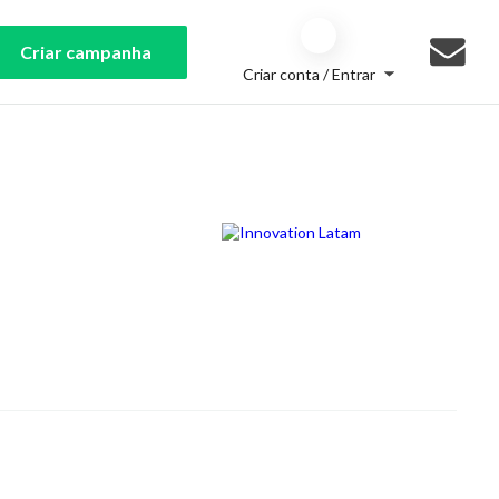
Criar campanha
Criar conta / Entrar