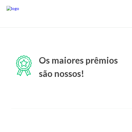
Os maiores prêmios
são nossos!