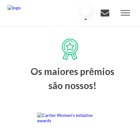
Os maiores prêmios
são nossos!