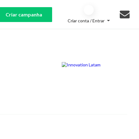
Criar campanha
Criar conta / Entrar