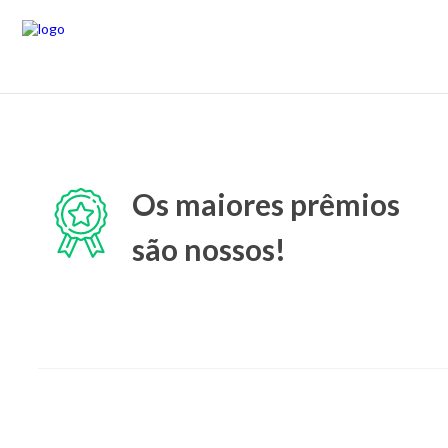
Os maiores prêmios
são nossos!