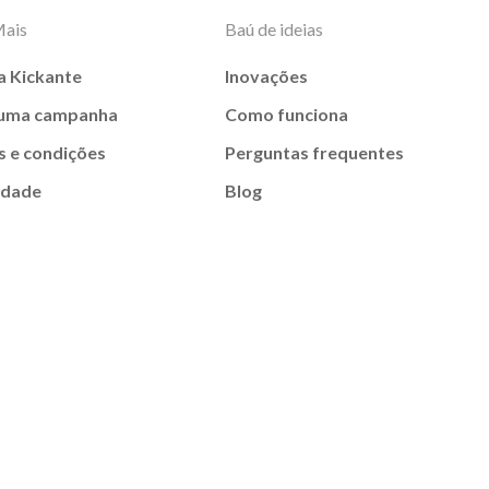
Mais
Baú de ideias
a Kickante
Inovações
 uma campanha
Como funciona
 e condições
Perguntas frequentes
idade
Blog