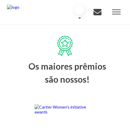
Os maiores prêmios
são nossos!