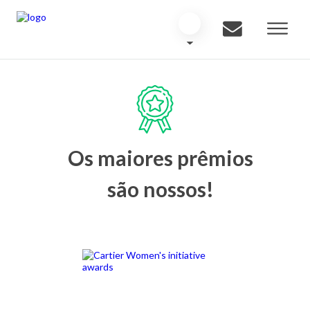
Os maiores prêmios
são nossos!