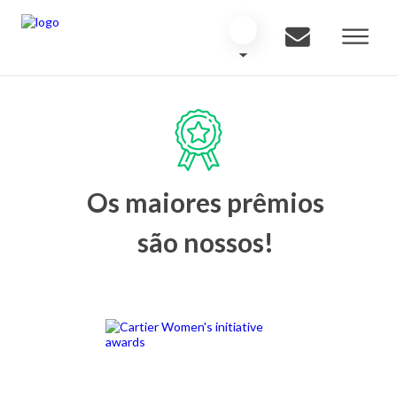
Os maiores prêmios
são nossos!