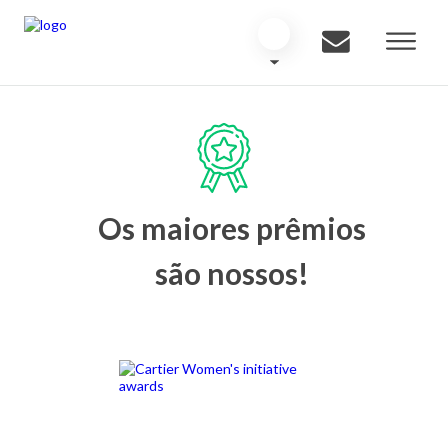
Os maiores prêmios
são nossos!