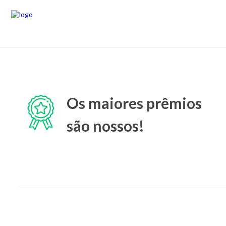
Os maiores prêmios
são nossos!