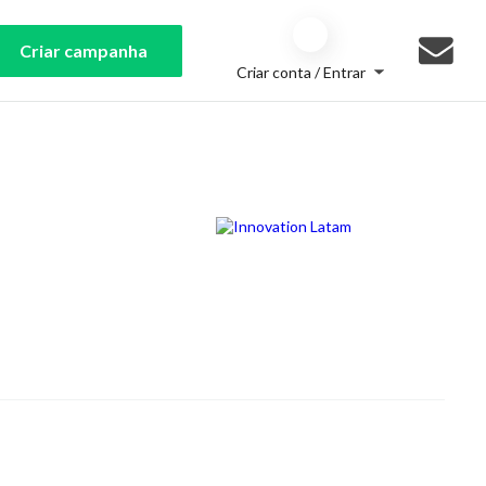
Criar campanha
Criar conta / Entrar