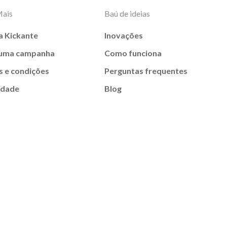
Mais
Baú de ideias
a Kickante
Inovações
 uma campanha
Como funciona
 e condições
Perguntas frequentes
idade
Blog