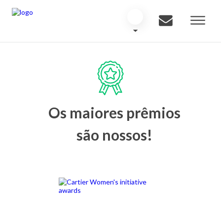
Os maiores prêmios
são nossos!