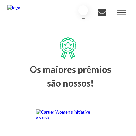
Os maiores prêmios
são nossos!