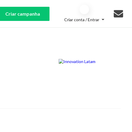
Criar campanha
Criar conta / Entrar