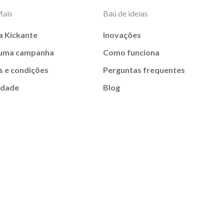
Mais
Baú de ideias
a Kickante
Inovações
 uma campanha
Como funciona
 e condições
Perguntas frequentes
idade
Blog