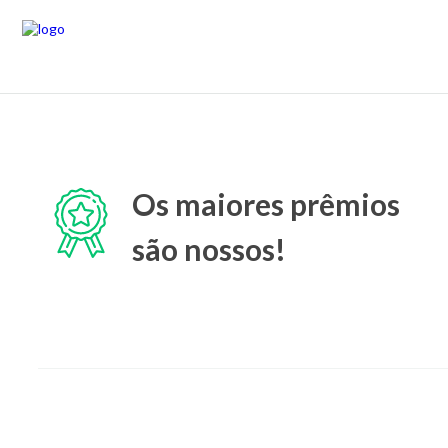
Os maiores prêmios
são nossos!