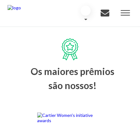
Os maiores prêmios
são nossos!