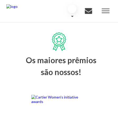
Os maiores prêmios
são nossos!