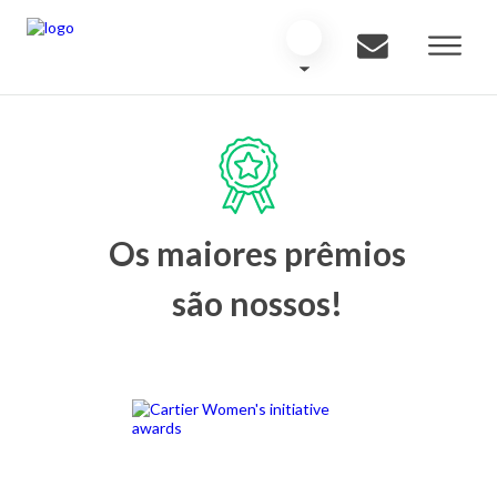
Os maiores prêmios
são nossos!