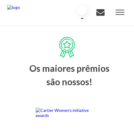
Os maiores prêmios
são nossos!