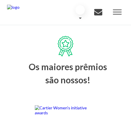
Os maiores prêmios
são nossos!