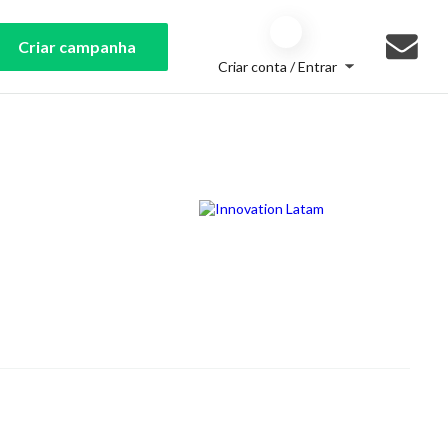
Criar campanha
Criar conta / Entrar