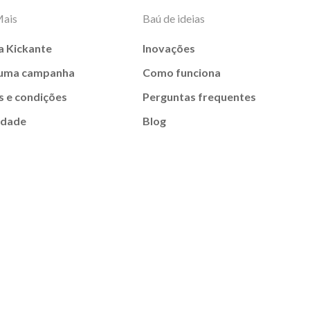
Mais
Baú de ideias
a Kickante
Inovações
 uma campanha
Como funciona
 e condições
Perguntas frequentes
idade
Blog