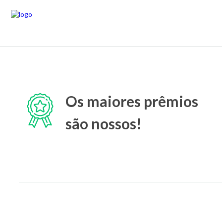
Os maiores prêmios
são nossos!