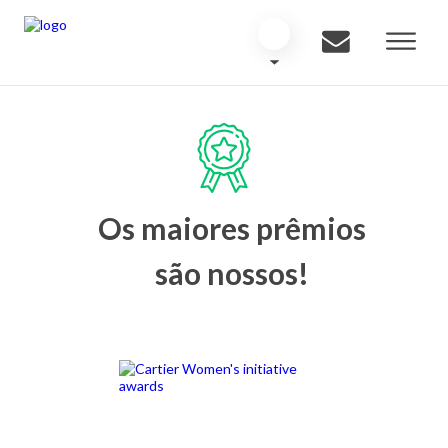
Os maiores prêmios
são nossos!