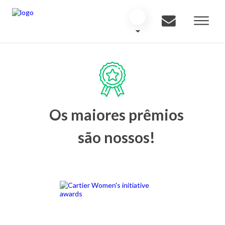
Os maiores prêmios
são nossos!