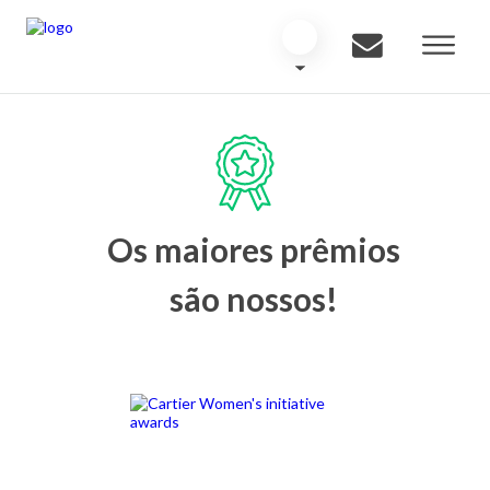
Os maiores prêmios
são nossos!