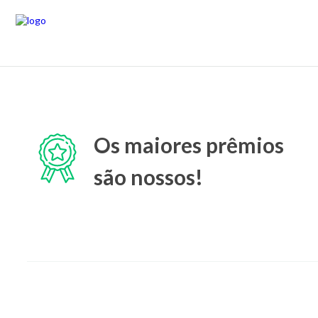
Os maiores prêmios
são nossos!