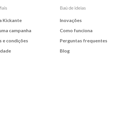
Mais
Baú de ideias
a Kickante
Inovações
 uma campanha
Como funciona
 e condições
Perguntas frequentes
idade
Blog