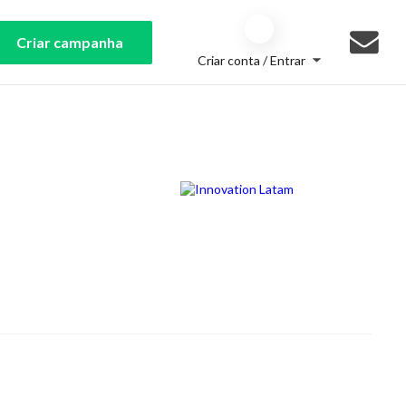
Criar campanha
Criar conta / Entrar