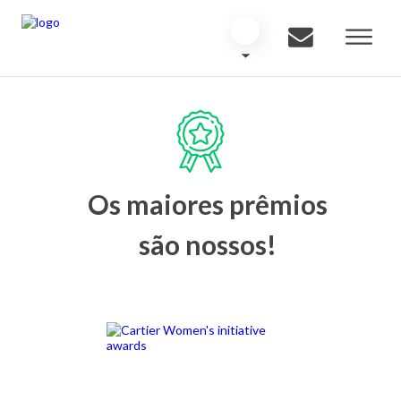
Os maiores prêmios
são nossos!