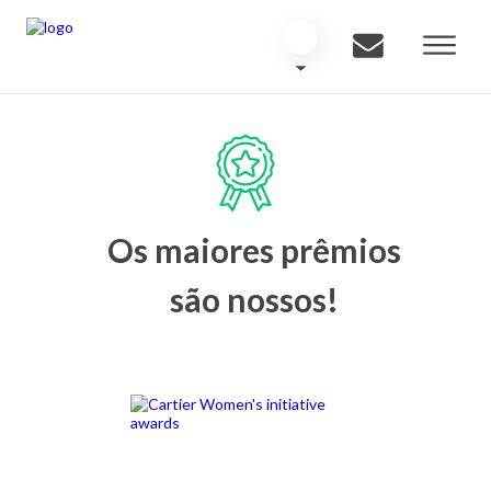
Os maiores prêmios
são nossos!