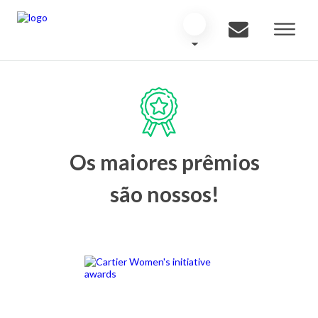
Os maiores prêmios
são nossos!