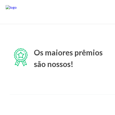
Os maiores prêmios
são nossos!