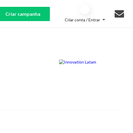
Criar campanha
Criar conta / Entrar