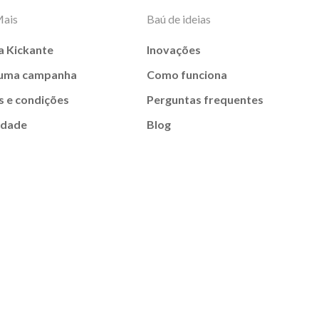
Mais
Baú de ideias
a Kickante
Inovações
 uma campanha
Como funciona
 e condições
Perguntas frequentes
idade
Blog