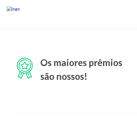
Os maiores prêmios
são nossos!