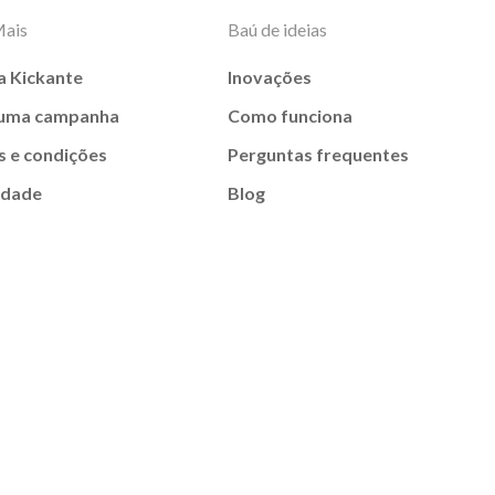
Mais
Baú de ideias
a Kickante
Inovações
 uma campanha
Como funciona
 e condições
Perguntas frequentes
idade
Blog