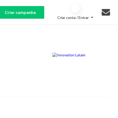
Criar campanha
Criar conta / Entrar