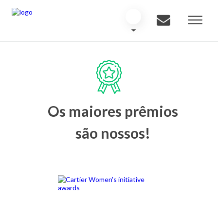
Os maiores prêmios
são nossos!