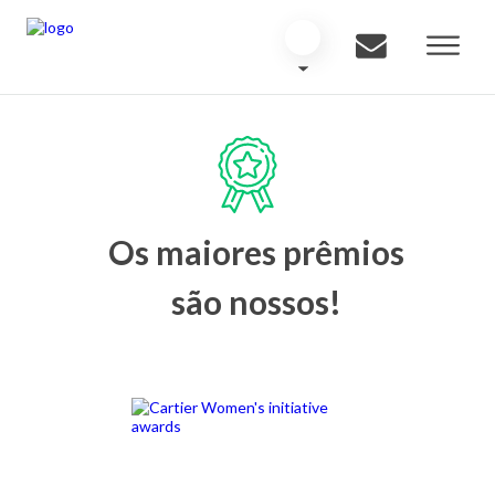
Os maiores prêmios
são nossos!