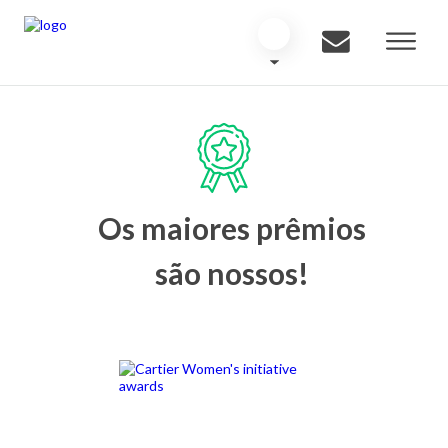
Os maiores prêmios
são nossos!