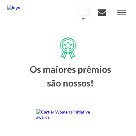
Os maiores prêmios
são nossos!