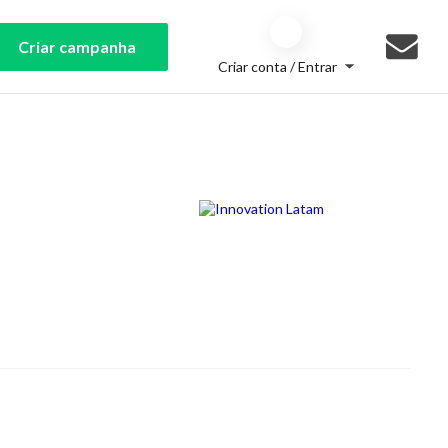
Criar campanha
Criar conta / Entrar