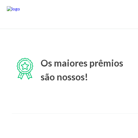
Os maiores prêmios
são nossos!