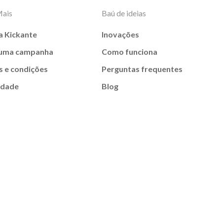
Mais
Baú de ideias
a Kickante
Inovações
 uma campanha
Como funciona
 e condições
Perguntas frequentes
idade
Blog