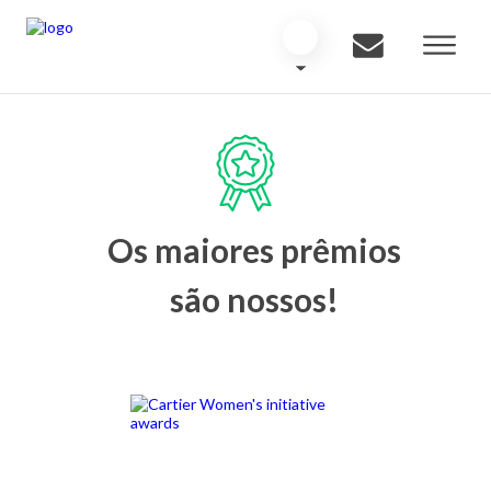
Os maiores prêmios
são nossos!