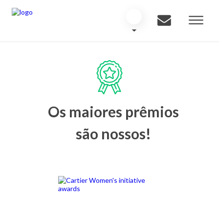
Os maiores prêmios
são nossos!