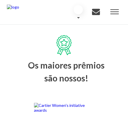
Os maiores prêmios
são nossos!